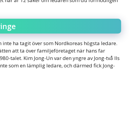
 Det här är 12 saker om ledaren som du förmodligen
vinge
n inte ha tagit över som Nordkoreas högsta ledare.
ätten att ta över familjeföretaget när hans far
0-talet. Kim Jong-Un var den yngre av Jong-två Ils
nte som en lämplig ledare, och därmed fick Jong-