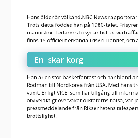
Hans ålder är välkänd.NBC News rapporterar 
Trots detta föddes han på 1980-talet. Frisy
människor. Ledarens frisyr är helt oöverträff
finns 15 officiellt erkända frisyri i landet, och
En lskar korg
Han är en stor basketfantast och har bland an
Rodman till Nordkorea från USA. Med hans tr
vuxit. Enligt VICE, som har tillgång till info
otvivelaktigt övervakar diktatorns hälsa, var
pressmeddelande från Riksenhetens talespers
brottslighet.