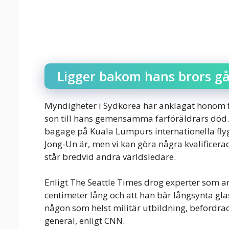
Ligger bakom hans brors g
Myndigheter i Sydkorea har anklagat honom f
son till hans gemensamma farföräldrars död.
bagage på Kuala Lumpurs internationella flygp
Jong-Un är, men vi kan göra några kvalificera
står bredvid andra världsledare.
Enligt The Seattle Times drog experter som an
centimeter lång och att han bär långsynta gla
någon som helst militär utbildning, befordrad
general, enligt CNN.