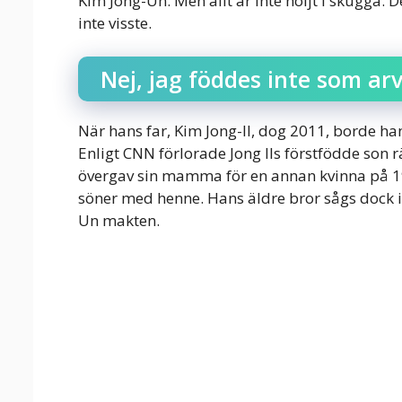
Kim Jong-Un. Men allt är inte höljt i skugga.
inte visste.
Nej, jag föddes inte som ar
När hans far, Kim Jong-Il, dog 2011, borde ha
Enligt CNN förlorade Jong Ils förstfödde son r
övergav sin mamma för en annan kvinna på 198
söner med henne. Hans äldre bror sågs dock i
Un makten.