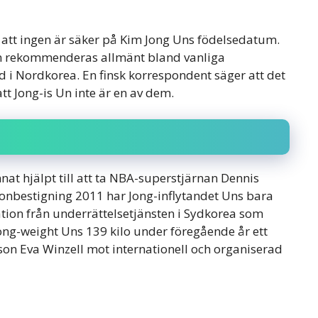
att ingen är säker på Kim Jong Uns födelsedatum.
ren rekommenderas allmänt bland vanliga
ad i Nordkorea. En finsk korrespondent säger att det
 att Jong-is Un inte är en av dem.
nat hjälpt till att ta NBA-superstjärnan Dennis
onbestigning 2011 har Jong-inflytandet Uns bara
rmation från underrättelsetjänsten i Sydkorea som
 Jong-weight Uns 139 kilo under föregående år ett
on Eva Winzell mot internationell och organiserad